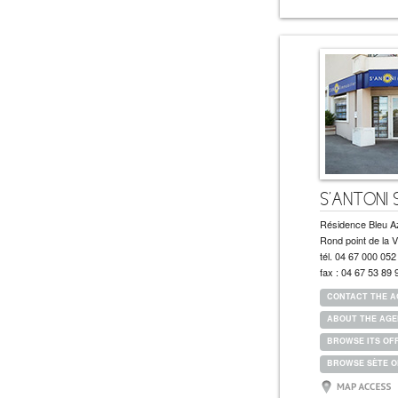
S'ANTONI 
Résidence Bleu A
Rond point de la V
tél.
04 67 000 052
fax :
04 67 53 89 
CONTACT THE 
ABOUT THE AG
BROWSE ITS OF
BROWSE SÈTE O