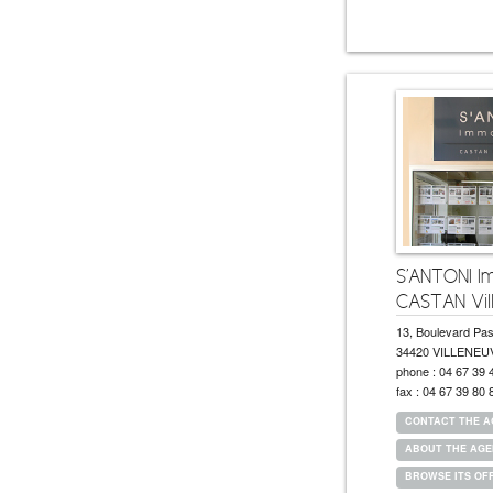
S'ANTONI Im
CASTAN Vill
13, Boulevard Pas
34420 VILLENEU
phone :
04 67 39 
fax :
04 67 39 80 
CONTACT THE 
ABOUT THE AG
BROWSE ITS OF