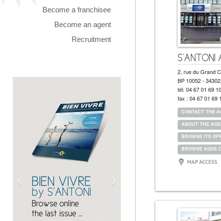
Become a franchisee
Become an agent
Recruitment
S'ANTONI
2, rue du Grand C
BP 10052 - 3430
tél.
04 67 01 69 1
fax :
04 67 01 69 
CONTACT THE 
ABOUT THE AG
BROWSE ITS OF
BROWSE AGDE 