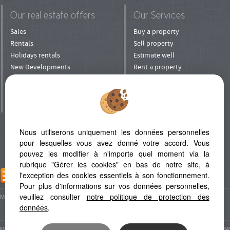
Our real estate offers
Our Services
Sales
Buy a property
Rentals
Sell property
Holidays rentals
Estimate well
New Developments
Rent a property
Shops
Rent his property
Prestige
To manage his property
Villa in Mauritius
Entrust your property
to rental
Invest
Nous utiliserons uniquement les données personnelles
Refer a Friend
pour lesquelles vous avez donné votre accord. Vous
pouvez les modifier à n'importe quel moment via la
rubrique "Gérer les cookies" en bas de notre site, à
l'exception des cookies essentiels à son fonctionnement.
ADD TO FAVORITES
Pour plus d'informations sur vos données personnelles,
veuillez consulter
notre politique de protection des
Map
Legal Notice
données
.
Marseillan Plage (34340)
Le Grau D'agde (34300)
Beziers (34