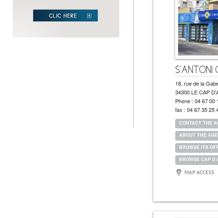
S'ANTONI 
18, rue de la Gabe
34300 LE CAP D
Phone :
04 67 00 
fax :
04 67 35 25 
CONTACT THE 
ABOUT THE AG
BROWSE ITS OF
BROWSE CAP D'