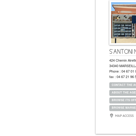
S'ANTONI M
424 Chemin Airett
34340 MARSEIL
Phone :
04 67 01 
fax :
04 67 21 96 
CONTACT THE 
ABOUT THE AG
BROWSE ITS OF
BROWSE MARSEI