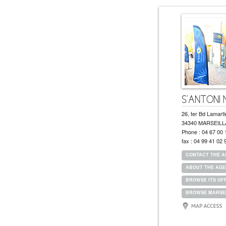
S'ANTONI Ma
26, ter Bd Lamart
34340 MARSEIL
Phone :
04 67 00 
fax :
04 99 41 02 
CONTACT THE 
ABOUT THE AG
BROWSE ITS OF
BROWSE MARSE