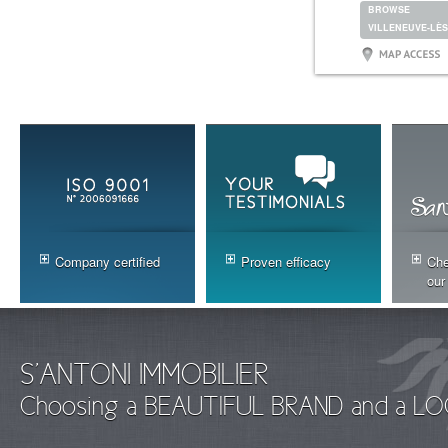
BROWSE
VILLENEUVE-LÈS
Company certified
Proven efficacy
Che
our
S'ANTONI IMMOBILIER
Choosing a BEAUTIFUL BRAND and a LO