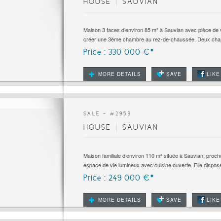
HOUSE
SAUVIAN
Maison 3 faces d’environ 85 m² à Sauvian avec pièce de v
créer une 3ème chambre au rez-de-chaussée. Deux cha
Price : 330 000 €*
MORE DETAILS
SAVE
LIKE
SALE - #
2953
HOUSE
SAUVIAN
Maison familiale d’environ 110 m² située à Sauvian, proch
espace de vie lumineux avec cuisine ouverte. Elle dispose
Price : 249 000 €*
MORE DETAILS
SAVE
LIKE