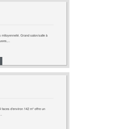
s mitoyenneté. Grand salon/salle à
ses,...
 faces d’environ 142 m² offre un
..