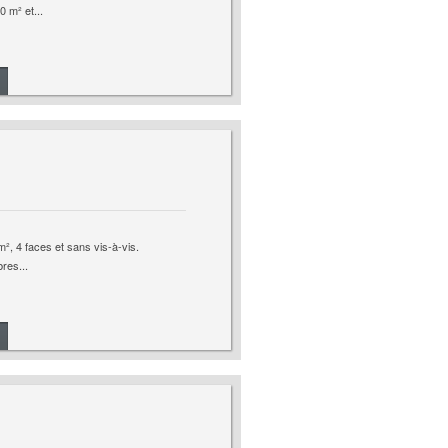
 m² et...
², 4 faces et sans vis-à-vis.
res...