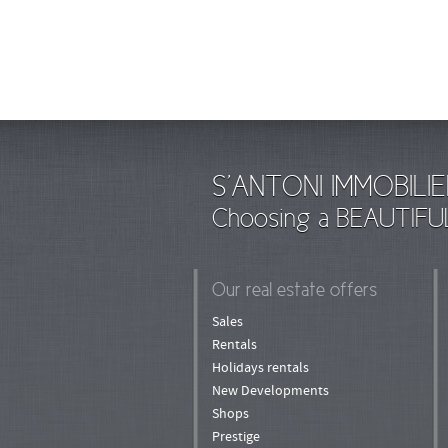
S'ANTONI IMMOBILIE
Choosing a BEAUTIFU
Our real estate offers
Sales
Rentals
Holidays rentals
New Developments
Shops
Prestige