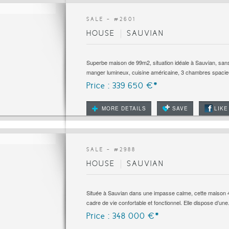
SALE - #
2601
HOUSE
SAUVIAN
Superbe maison de 99m2, situation idéale à Sauvian, san
manger lumineux, cuisine américaine, 3 chambres spacieu
Price : 339 650 €*
MORE DETAILS
SAVE
LIKE
SALE - #
2988
HOUSE
SAUVIAN
Située à Sauvian dans une impasse calme, cette maison 4
cadre de vie confortable et fonctionnel. Elle dispose d’une.
Price : 348 000 €*