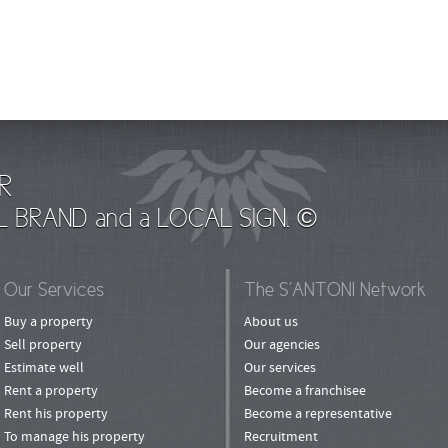
R
L BRAND and a LOCAL SIGN. ©
Our Services
The S’ANTONI Network
Buy a property
About us
Sell property
Our agencies
Estimate well
Our services
Rent a property
Become a franchisee
Rent his property
Become a representative
To manage his property
Recruitment