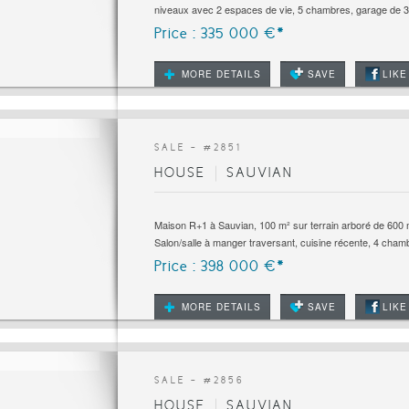
niveaux avec 2 espaces de vie, 5 chambres, garage de 30
Price : 335 000 €*
MORE DETAILS
SAVE
LIKE
SALE - #
2851
HOUSE
SAUVIAN
Maison R+1 à Sauvian, 100 m² sur terrain arboré de 600 m
Salon/salle à manger traversant, cuisine récente, 4 chamb
Price : 398 000 €*
MORE DETAILS
SAVE
LIKE
SALE - #
2856
HOUSE
SAUVIAN