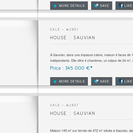
MORE DETAILS
SAVE
LIKE
SALE - #
2951
HOUSE
SAUVIAN
À Sauvian, dans une impasse calme, maison 4 faces de 
indépendants. Elle offre 4 chambres, un séjour de 24 m², u
Price : 345 000 €*
MORE DETAILS
SAVE
LIKE
SALE - #
2937
HOUSE
SAUVIAN
Maison 145 m² sur terrain de 472 m² située à Sauvian, d