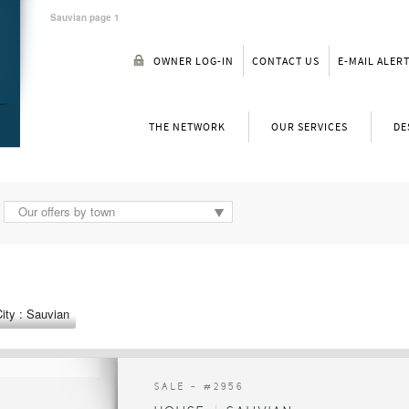
Sauvian page 1
OWNER LOG-IN
CONTACT US
E-MAIL ALER
THE NETWORK
OUR SERVICES
DE
Our offers by town
ity : Sauvian
SALE - #
2956