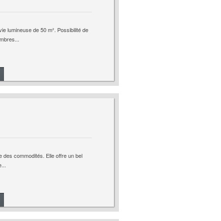
ie lumineuse de 50 m². Possibilité de
mbres...
e des commodités. Elle offre un bel
...