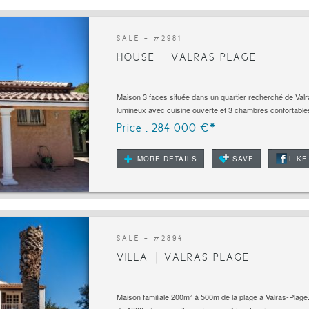
SALE - #
2981
HOUSE
VALRAS PLAGE
Maison 3 faces située dans un quartier recherché de Valra
lumineux avec cuisine ouverte et 3 chambres confortables
Price : 284 000 €*
MORE DETAILS
SAVE
LIKE
SALE - #
2894
VILLA
VALRAS PLAGE
Maison familiale 200m² à 500m de la plage à Valras-Plage.