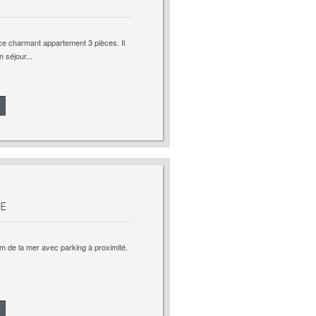
e charmant appartement 3 pièces. Il
 séjour...
E
 m de la mer avec parking à proximité.