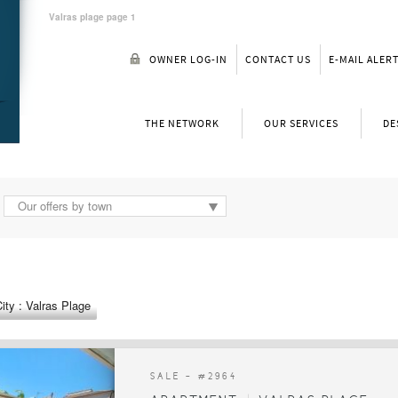
Valras plage page 1
OWNER LOG-IN
CONTACT US
E-MAIL ALER
THE NETWORK
OUR SERVICES
DE
Our offers by town
ity : Valras Plage
SALE - #
2964