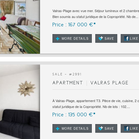
Valras-Plage avec vue mer. Séjour lumineux et 2 chambres. 
Bien soumis au statut juridique de la Copropriété. Nb de...
Price : 167 000 €*
MORE DETAILS
SAVE
LIKE
SALE - #
2991
APARTMENT
VALRAS PLAGE
À Valras-Plage, appartement T3. Pièce de vie, cuisine, 2
statut juridique de la Copropriété. Nb de lots : 102....
Price : 135 000 €*
MORE DETAILS
SAVE
LIKE