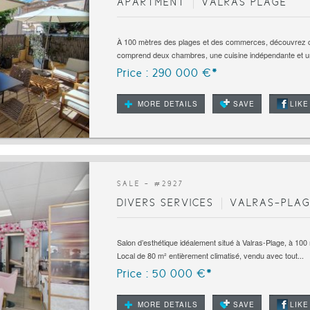
APARTMENT
VALRAS PLAGE
À 100 mètres des plages et des commerces, découvrez c
comprend deux chambres, une cuisine indépendante et un
Price : 290 000 €*
MORE DETAILS
SAVE
LIKE
SALE - #
2927
DIVERS SERVICES
VALRAS-PLAG
Salon d’esthétique idéalement situé à Valras-Plage, à 100
Local de 80 m² entièrement climatisé, vendu avec tout...
Price : 50 000 €*
MORE DETAILS
SAVE
LIKE