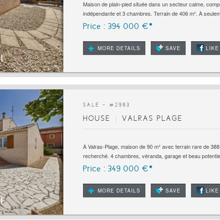
Maison de plain-pied située dans un secteur calme, compr
indépendante et 3 chambres. Terrain de 406 m². À seulem
Price : 394 000 €*
MORE DETAILS
SAVE
LIKE
SALE - #
2983
HOUSE
VALRAS PLAGE
À Valras-Plage, maison de 90 m² avec terrain rare de 38
recherché. 4 chambres, véranda, garage et beau potentiel
Price : 349 000 €*
MORE DETAILS
SAVE
LIKE