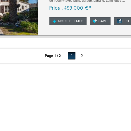
de 1000m² avec puits, garage, parking. Lumineuse,...
Price : 499 000 €*
MORE DETAILS
SAVE
LIKE
1
2
Page 1 / 2