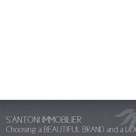
S'ANTONI IMMOBILIER
Choosing a BEAUTIFUL BRAND and a LO