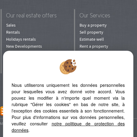
Our real estate offers
Our Services
Sales
Buy a property
Rentals
Sell property
Holidays rentals
Estimate well
New Developments
Rent a property
Shops
Rent his property
Prestige
To manage his property
Villa in Mauritius
Entrust your property
to rental
Invest
Nous utiliserons uniquement les données personnelles
Refer a Friend
pour lesquelles vous avez donné votre accord. Vous
pouvez les modifier à n'importe quel moment via la
rubrique "Gérer les cookies" en bas de notre site, à
l'exception des cookies essentiels à son fonctionnement.
ADD TO FAVORITES
Pour plus d'informations sur vos données personnelles,
veuillez consulter
notre politique de protection des
Map
Legal Notice
données
.