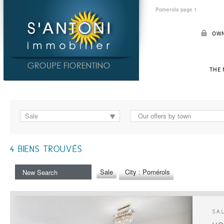
Pomerols page 1
OWN
THE
Sale
Our offers by town
4
BIENS TROUVÉS
Sale
City : Pomérols
New Search
SA