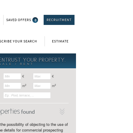
T
SAVED OFFERS
0
RECRUITMENT
SCRIBE YOUR SEARCH
ESTIMATE
ENTRUST YOUR PROPERTY.
SALE / RENT
€
€
2
2
m
m
perties
found
the possibility of objecting to the use of
e details for commercial prospecting