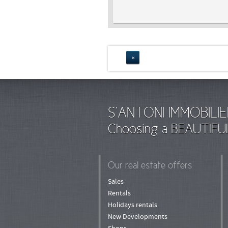
«
S'ANTONI IMMOBILIE
Choosing a BEAUTIFU
Our real estate offers
Sales
Rentals
Holidays rentals
New Developments