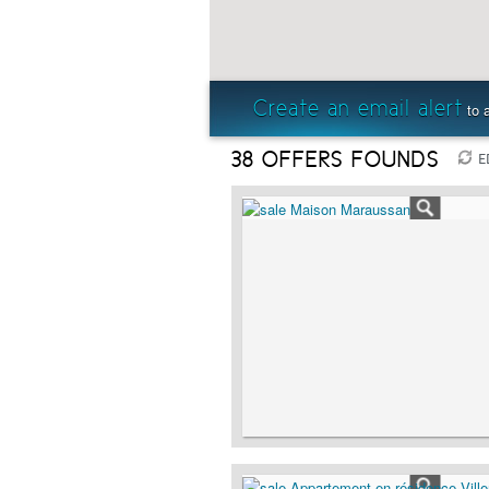
Create an email alert
to a
38
OFFERS FOUNDS
E