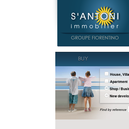
BUY
House, Vill
Apartment
Shop / Bus
New devel
Find by reference