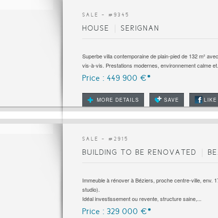
SALE - #
9345
HOUSE
SERIGNAN
Superbe villa contemporaine de plain-pied de 132 m² avec
vis-à-vis. Prestations modernes, environnement calme et.
Price : 449 900 €*
MORE DETAILS
SAVE
LIKE
SALE - #
2915
BUILDING TO BE RENOVATED
BE
Immeuble à rénover à Béziers, proche centre-ville, env. 1
studio).
Idéal investissement ou revente, structure saine,...
Price : 329 000 €*