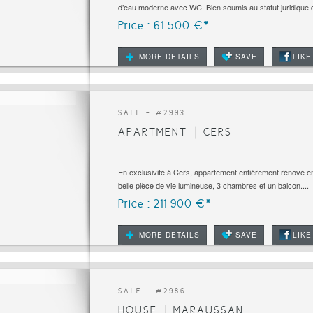
d’eau moderne avec WC. Bien soumis au statut juridique d
Price : 61 500 €*
MORE DETAILS
SAVE
LIKE
SALE - #
2993
APARTMENT
CERS
En exclusivité à Cers, appartement entièrement rénové en 
belle pièce de vie lumineuse, 3 chambres et un balcon....
Price : 211 900 €*
MORE DETAILS
SAVE
LIKE
SALE - #
2986
HOUSE
MARAUSSAN