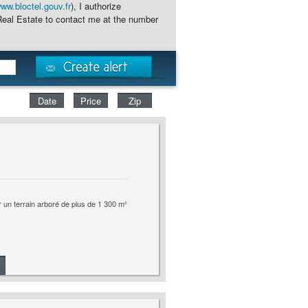
ww.bloctel.gouv.fr
), I authorize
al Estate to contact me at the number
Date
Price
Zip
 un terrain arboré de plus de 1 300 m²