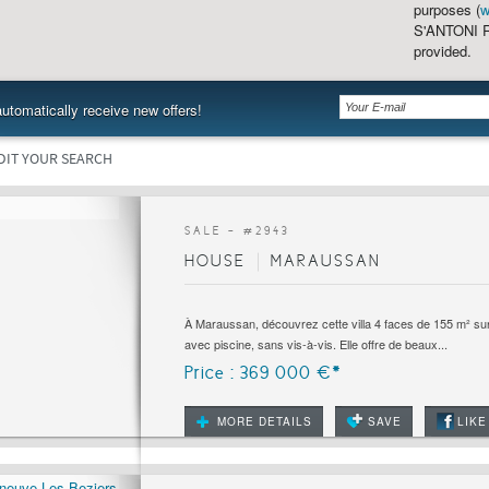
purposes (
w
S'ANTONI Re
provided.
utomatically receive new offers!
DIT YOUR SEARCH
SALE - #
2943
HOUSE
MARAUSSAN
À Maraussan, découvrez cette villa 4 faces de 155 m² sur
avec piscine, sans vis-à-vis. Elle offre de beaux...
Price : 369 000 €*
MORE DETAILS
SAVE
LIKE