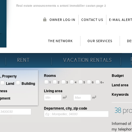
Real estate announcements s antoni immobilier castan page 2
OWNER LOG-IN
CONTACT US
E-MAIL ALER
THE NETWORK
OUR SERVICES
DE
RENT
VACATION RENTALS
Rooms
Budget
a, Property
1
2
3
4
5
6
6+
Land
Building
Land area
iness
Living area
Keywords
2
2
m
m
opment
Department, city, zip code
38
pro
Informed of 
my telephon