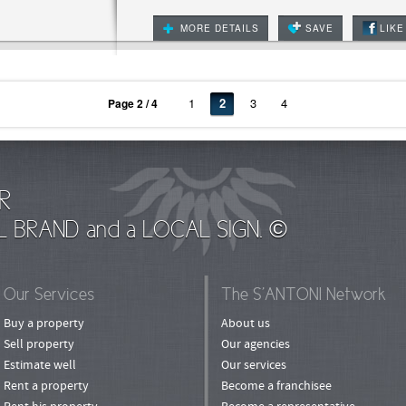
MORE DETAILS
SAVE
LIKE
1
2
3
4
Page 2 / 4
R
L BRAND and a LOCAL SIGN. ©
Our Services
The S’ANTONI Network
Buy a property
About us
Sell property
Our agencies
Estimate well
Our services
Rent a property
Become a franchisee