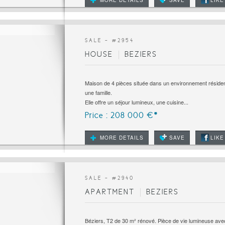
MORE DETAILS
SAVE
LIKE
SALE - #
2954
HOUSE
BEZIERS
Maison de 4 pièces située dans un environnement résident
une famille.
Elle offre un séjour lumineux, une cuisine...
Price : 208 000 €*
MORE DETAILS
SAVE
LIKE
SALE - #
2940
APARTMENT
BEZIERS
Béziers, T2 de 30 m² rénové. Pièce de vie lumineuse avec