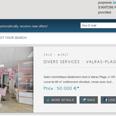
purposes (
w
S'ANTONI Re
provided.
utomatically receive new offers!
DIT YOUR SEARCH
SALE - #
2927
DIVERS SERVICES
VALRAS-PLAG
Salon d’esthétique idéalement situé à Valras-Plage, à 100
Local de 80 m² entièrement climatisé, vendu avec tout...
Price : 50 000 €*
MORE DETAILS
SAVE
LIKE