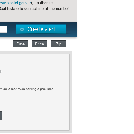
ww.bloctel.gouv.fr
), I authorize
al Estate to contact me at the number
Date
Price
Zip
E
 m de la mer avec parking à proximité.