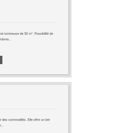
ie lumineuse de 50 m². Possibilité de
mbres...
e des commodités. Elle offre un bel
...