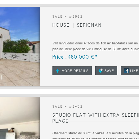
SALE - #
2962
HOUSE
SERIGNAN
Villa languedocienne 4 faces de 150 m² habitables sur un
piscine. Belle pièce de vie lumineuse de 60 m² avec cuisin
Price : 480 000 €*
MORE DETAILS
SAVE
LIKE
SALE - #
2452
STUDIO FLAT WITH EXTRA SLEEP
PLAGE
Charmant studio de 30 m² à Valras, à 5 minutes de la pla
lumineux de 19 m² et une cuisine moderne. Balcon de 11,5