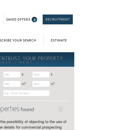
T
SAVED OFFERS
0
RECRUITMENT
SCRIBE YOUR SEARCH
ESTIMATE
ENTRUST YOUR PROPERTY.
SALE / RENT
€
€
2
2
m
m
perties
found
the possibility of objecting to the use of
e details for commercial prospecting