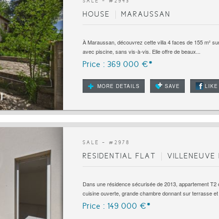
SALE - #
2943
HOUSE
MARAUSSAN
À Maraussan, découvrez cette villa 4 faces de 155 m² sur
avec piscine, sans vis-à-vis. Elle offre de beaux...
Price : 369 000 €*
MORE DETAILS
SAVE
LIKE
SALE - #
2978
RESIDENTIAL FLAT
VILLENEUVE 
Dans une résidence sécurisée de 2013, appartement T2 
cuisine ouverte, grande chambre donnant sur terrasse et s
Price : 149 000 €*