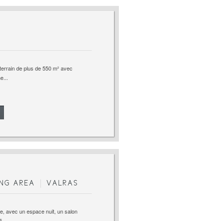
 terrain de plus de 550 m² avec
e...
ING AREA
VALRAS
ge, avec un espace nuit, un salon
...