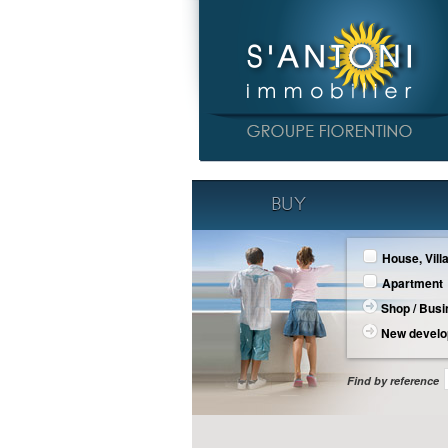
BUY
House, Vill
Apartment
Shop / Bus
New devel
Find by reference