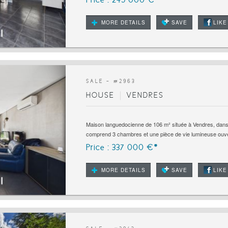
MORE DETAILS
SAVE
LIKE
SALE - #
2963
HOUSE
VENDRES
Maison languedocienne de 106 m² située à Vendres, dans 
comprend 3 chambres et une pièce de vie lumineuse ouve
Price : 337 000 €*
MORE DETAILS
SAVE
LIKE