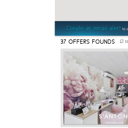
Create an email alert
to a
37
OFFERS FOUNDS
E