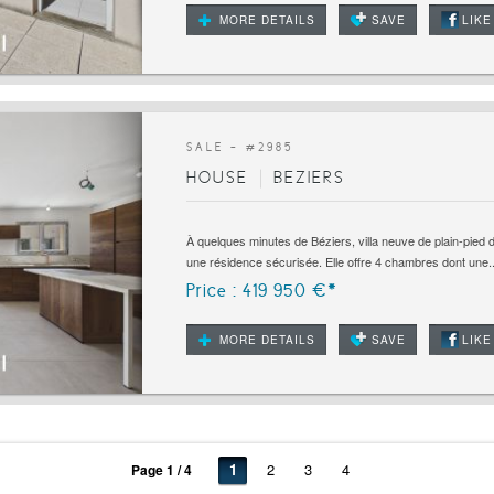
MORE DETAILS
SAVE
LIKE
SALE - #
2985
HOUSE
BEZIERS
À quelques minutes de Béziers, villa neuve de plain-pied 
une résidence sécurisée. Elle offre 4 chambres dont une..
Price : 419 950 €*
MORE DETAILS
SAVE
LIKE
1
2
3
4
Page 1 / 4