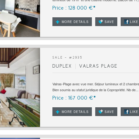
Price : 128 000 €*
MORE DETAILS
SAVE
LIKE
SALE - #
2935
DUPLEX
VALRAS PLAGE
Valras-Plage avec vue mer. Séjour lumineux et 2 chambres. 
Bien soumis au statut juridique de la Copropriété. Nb de...
Price : 167 000 €*
MORE DETAILS
SAVE
LIKE