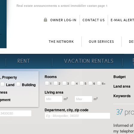
Real estate announcements s antoni immobilier castan page 1
OWNER LOG-IN
CONTACT US
E-MAIL ALER
THE NETWORK
OUR SERVICES
DE
RENT
VACATION RENTALS
Rooms
Budget
a, Property
1
2
3
4
5
6
6+
Land
Building
Land area
iness
Living area
Keywords
2
2
m
m
opment
Department, city, zip code
37
pro
Informed of 
my telephon