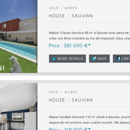
SALE - #
2956
HOUSE
SAUVIAN
Maison 3 faces d’environ 85 m² à Sauvian avec pièce de v
créer une 3ème chambre au rez-de-chaussée. Deux cha
Price : 330 000 €*
MORE DETAILS
SAVE
LIKE
SALE - #
2953
HOUSE
SAUVIAN
Maison familiale d’environ 110 m² située à Sauvian, proch
espace de vie lumineux avec cuisine ouverte. Elle dispose
Price : 249 000 €*