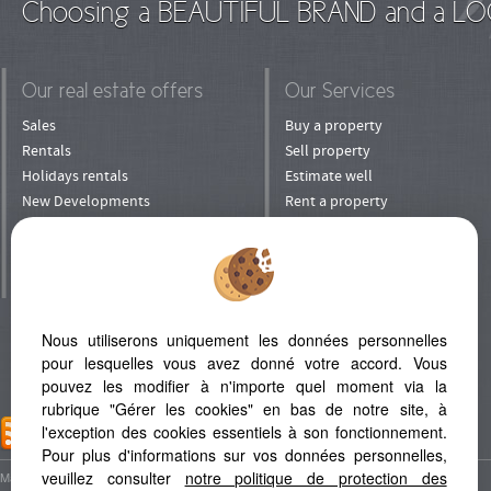
Choosing a BEAUTIFUL BRAND and a LO
Our real estate offers
Our Services
Sales
Buy a property
Rentals
Sell property
Holidays rentals
Estimate well
New Developments
Rent a property
Shops
Rent his property
Prestige
To manage his property
Villa in Mauritius
Entrust your property
to rental
Invest
Nous utiliserons uniquement les données personnelles
Refer a Friend
pour lesquelles vous avez donné votre accord. Vous
pouvez les modifier à n'importe quel moment via la
rubrique "Gérer les cookies" en bas de notre site, à
l'exception des cookies essentiels à son fonctionnement.
ADD TO FAVORITES
Pour plus d'informations sur vos données personnelles,
veuillez consulter
notre politique de protection des
Map
Legal Notice