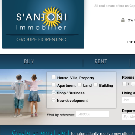
All real estate offers on C
OWN
THE
BUY
RENT
Rooms
House, Villa, Property
1
Apartment
Land
Building
Shop / Business
Living 
New development
Departm
Find by reference
Create an email alert
to automatically receive new offers!