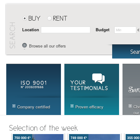
BUY
RENT
Location
Budget
€
Browse all our offers
Company certified
Proven efficacy
Che
our
Selection of the week
750 000 €*
749 000 €*
355 000