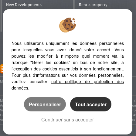
New Developments
Rent a property
Shops
Rent his property
Prestige
To manage his property
Villa in Mauritius
Entrust your property
to rental
Invest
Nous utiliserons uniquement les données personnelles
Refer a Friend
pour lesquelles vous avez donné votre accord. Vous
pouvez les modifier à n'importe quel moment via la
rubrique "Gérer les cookies" en bas de notre site, à
l'exception des cookies essentiels à son fonctionnement.
ADD TO FAVORITES
Pour plus d'informations sur vos données personnelles,
veuillez consulter
notre politique de protection des
Map
Legal Notice
données
.
Marseillan Plage (34340)
Le Grau D'agde (34300)
Marseillan 
Personnaliser
Tout accepter
Agde (34300)
Cap D'agde (34300)
Valras Plag
Villeneuve Les Beziers (34420)
Bessan (34550)
Serignan (3
Grau D'agde (34300)
Pomerols (34810)
Bassan (34
Continuer sans accepter
Vias (34450)
Maraussan (34370)
Colombiers