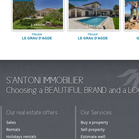
House
House
LE GRAU D'AGDE
LE GRAU D'AGDE
G
S'ANTONI IMMOBILIER
Choosing a BEAUTIFUL BRAND and a LO
Our real estate offers
Our Services
Sales
Buy a property
Rentals
Sell property
Holidays rentals
Estimate well